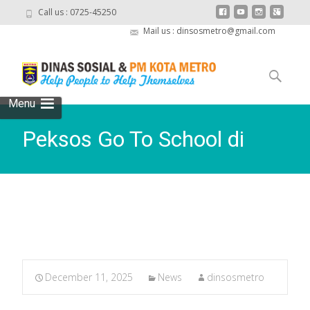
Call us : 0725-45250
Mail us : dinsosmetro@gmail.com
Skip
to
Search
content
for:
Menu
Peksos Go To School di
SDN 11 Metro Pusat
December 11, 2025
News
dinsosmetro