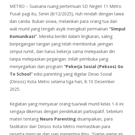
METRO – Suasana ruang pertemuan SD Negeri 11 Metro
Pusat pagi itu, Senin (8/12/2025), riuh rendah dengan tawa
dan canda. Bukan siswa, melainkan para orang tua dan
wali murid yang tengah asyik mengikuti permainan
“Simpul
Komunikasi”
. Mereka berdiri dalam lingkaran, saling
berpegangan tangan yang telah membentuk jaringan
simpul rumit, dan harus bekerja sama melepaskan diri
tanpa melepaskan pegangan. Inilah pembuka yang
menyegarkan dari program
“Pekerja Sosial (Peksos) Go
To School”
edisi parenting yang digelar Dinas Sosial
(Dinsos) Kota Metro selama tiga hari, 8-10 Desember
2025.
Kegiatan yang menyasar orang tua/wali murid kelas 1-6 ini
sengaja dikemas dengan pendekatan partisipatif. Sebelum
materi tentang
Neuro Parenting
disampaikan, para
fasilitator dari Dinsos Kota Metro memastikan para
peserta mencair dan siap menerima ilmu. “Game-game ini