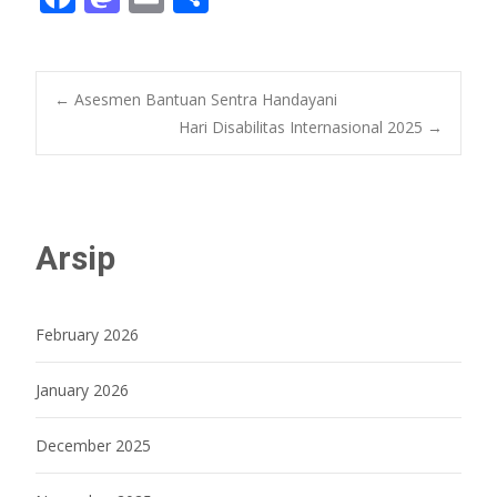
ac
as
m
h
e
to
ai
ar
b
d
l
e
Post
←
Asesmen Bantuan Sentra Handayani
o
o
Hari Disabilitas Internasional 2025
→
o
n
navigation
k
Arsip
February 2026
January 2026
December 2025