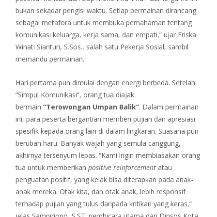
bukan sekadar pengisi waktu. Setiap permainan dirancang
sebagai metafora untuk membuka pemahaman tentang
komunikasi keluarga, kerja sama, dan empati,” ujar Friska
Winati Sianturi, S.Sos., salah satu Pekerja Sosial, sambil
memandu permainan.
Hari pertama pun dimulai dengan energi berbeda. Setelah
“Simpul Komunikasi”, orang tua diajak
bermain
“Terowongan Umpan Balik”
. Dalam permainan
ini, para peserta bergantian memberi pujian dan apresiasi
spesifik kepada orang lain di dalam lingkaran. Suasana pun
berubah haru. Banyak wajah yang semula canggung,
akhirnya tersenyum lepas. “Kami ingin membiasakan orang
tua untuk memberikan
positive reinforcement
atau
penguatan positif, yang kelak bisa diterapkan pada anak-
anak mereka. Otak kita, dan otak anak, lebih responsif
terhadap pujian yang tulus daripada kritikan yang keras,”
jelas Sampiriono, S.ST. pembicara utama dari Dinsos Kota