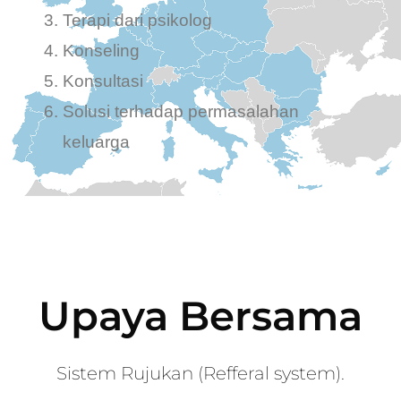
Terapi dari psikolog
Konseling
Konsultasi
Solusi terhadap permasalahan
keluarga
Upaya Bersama
Sistem Rujukan (Refferal system).