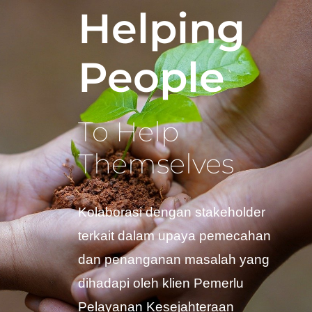
Helping
People
To Help
Themselves
Kolaborasi dengan stakeholder
terkait dalam upaya pemecahan
dan penanganan masalah yang
dihadapi oleh klien Pemerlu
Pelayanan Kesejahteraan